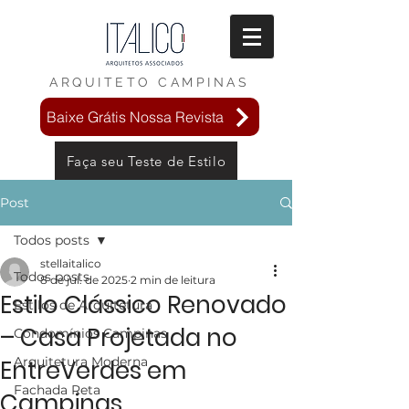
ARQUITETO
CAMPINAS
Baixe Grátis Nossa Revista
Faça seu Teste de Estilo
Post
Todos posts
stellaitalico
Todos posts
8 de jul. de 2025
2 min de leitura
Estilo Clássico Renovado
Estilos de Arquitetura
– Casa Projetada no
Condomínios Campinas
Arquitetura Moderna
EntreVerdes em
Fachada Reta
Campinas