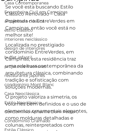
Casa Contemporanea
Se você esta buscando Estilo 
Engenheiro Civil em Campinas
Clássico Renovado – Casa 
Projetada no EntreVerdes em 
arquitetura clássica
Campinas, então você está no 
estilo clássico
melhor site!
interiores neiclássico
Localizada no prestigiado 
design de interiores
condomínio EntreVerdes, em 
buffet infantil
Campinas, esta residência traz 
uma releitura contemporânea da 
projeto de interiores
arquitetura clássica, combinando 
restaurante japonês
tradição e sofisticação com 
condomínio Mont Blanc
soluções modernas. 
Casa Neoclássica
O projeto valoriza a simetria, os 
Estilo Neoclássico
volumes bem definidos e o uso de 
elementos ornamentais elegantes, 
Condomínio Aphaville Dom Pedro 0
como molduras detalhadas e 
Condomínio Gramado
colunas, reinterpretados com 
Estilo Clássico