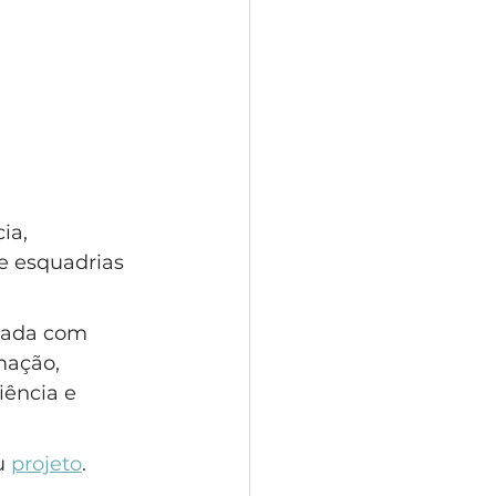
ia, 
e esquadrias 
inada com 
mação, 
ência e 
u 
projeto
.