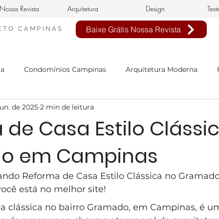
Nossa Revista
Arquitetura
Design
Test
Baixe Grátis Nossa Revista
ETO
CAMPINAS
ra
Condomínios Campinas
Arquitetura Moderna
jun. de 2025
2 min de leitura
nheiro Civil em Campinas
arquitetura clássica
estilo 
de Casa Estilo Clássi
o em Campinas
n de interiores
buffet infantil
projeto de interiores
ando Reforma de Casa Estilo Clássica no Gramad
sa Neoclássica
Estilo Neoclássico
Condomínio Aphavi
ocê está no melhor site!
a clássica no bairro Gramado, em Campinas, é u