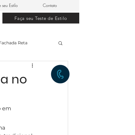
e seu Estilo
Contato
Faça seu Teste de Estilo
Fachada Reta
clássico
ca no
restaurante japonês
o em 
lle Dom Pedro 0
ma 