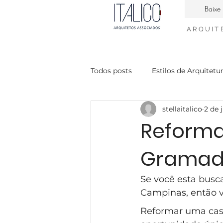
Baixe 
ARQUIT
Todos posts
Estilos de Arquitetu
stellaitalico
2 de 
Casa Contemporanea
Enge
Reforma 
Gramad
interiores neiclássico
desig
Se você esta busc
condomínio Mont Blanc
Ca
Campinas, então v
Reformar uma cas