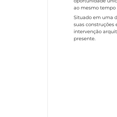
oportunidade únic
Condomínio Gramado
Esti
ao mesmo tempo e
Situado em uma da
suas construções e
Condomínio Swiss Park
Co
intervenção arquit
presente.