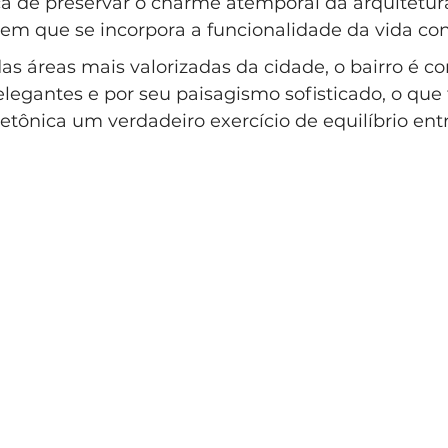
a de preservar o charme atemporal da arquitetura 
lo Clássico
Casa Clássica
Condomínio EntreVerdes
m que se incorpora a funcionalidade da vida co
s áreas mais valorizadas da cidade, o bairro é co
legantes e por seu paisagismo sofisticado, o que
ndomínio Sainte Anne Campinas
etônica um verdadeiro exercício de equilíbrio ent