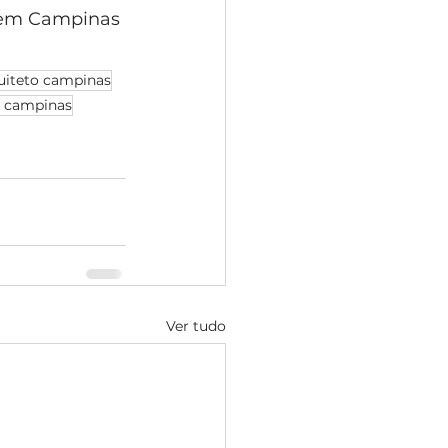
a em Campinas 
uiteto campinas
m campinas
Ver tudo