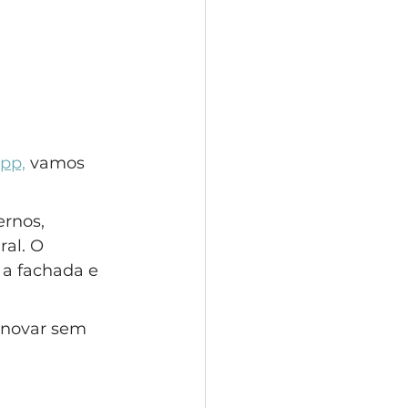
pp,
 vamos 
rnos, 
al. O 
a fachada e 
enovar sem 