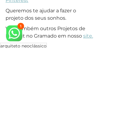
Pinterest
Queremos te ajudar a fazer o 
projeto dos seus sonhos.
Veja também outros Projetos de 
Retrofit no Gramado em nosso 
site.
arquiteto neoclássico
arquiteto especialista em estilo neoclássico
arquitetura neoclássica
arquiteto especialista em estilo clássico
arquiteto projeto clássico
arquitetura clássica
arquiteto estilo clássico
arquiteto campinas
arquiteto em campinas
condominio campinas
construir em condominio
arquitetura em campinas
arquiteto classico campinas
construir casa
Estilos de Arquitetura
Condomínios Campinas
arquitetura clássica