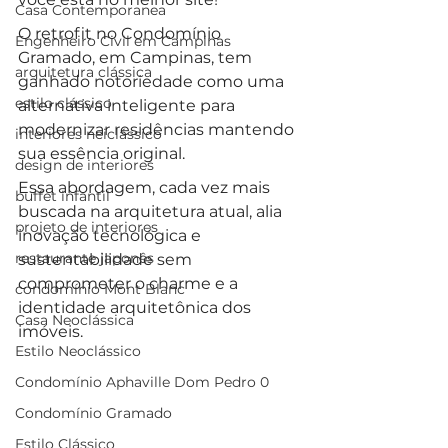
Casa Contemporanea
O retrofit no Condomínio 
Engenheiro Civil em Campinas
Gramado, em Campinas, tem 
arquitetura clássica
ganhado notoriedade como uma 
estilo clássico
alternativa inteligente para 
modernizar residências mantendo 
interiores neiclássico
sua essência original. 
design de interiores
Essa abordagem, cada vez mais 
buffet infantil
buscada na arquitetura atual, alia 
projeto de interiores
inovação tecnológica e 
restaurante japonês
sustentabilidade sem 
comprometer o charme e a 
condomínio Mont Blanc
identidade arquitetônica dos 
Casa Neoclássica
imóveis.
Estilo Neoclássico
Condomínio Aphaville Dom Pedro 0
Condomínio Gramado
Estilo Clássico